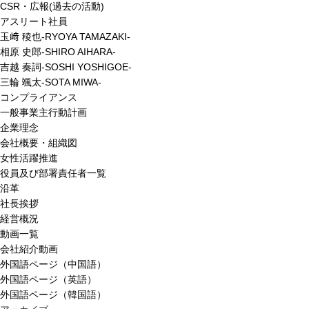
CSR・広報(過去の活動)
アスリート社員
玉﨑 稜也-RYOYA TAMAZAKI-
相原 史郎-SHIRO AIHARA-
吉越 奏詞-SOSHI YOSHIGOE-
三輪 颯太-SOTA MIWA-
コンプライアンス
一般事業主行動計画
企業理念
会社概要・組織図
女性活躍推進
役員及び部署責任者一覧
沿革
社長挨拶
経営概況
動画一覧
会社紹介動画
外国語ページ（中国語）
外国語ページ（英語）
外国語ページ（韓国語）