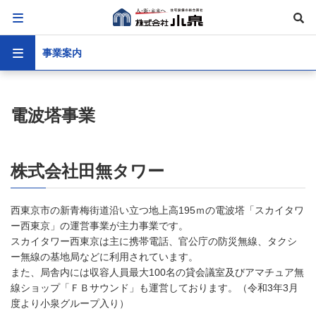
事業案内
電波塔事業
株式会社田無タワー
西東京市の新青梅街道沿い立つ地上高195ｍの電波塔「スカイタワ
ー西東京」の運営事業が主力事業です。
スカイタワー西東京は主に携帯電話、官公庁の防災無線、タクシ
ー無線の基地局などに利用されています。
また、局舎内には収容人員最大100名の貸会議室及びアマチュア無
線ショップ「ＦＢサウンド」も運営しております。（令和3年3月
度より小泉グループ入り）