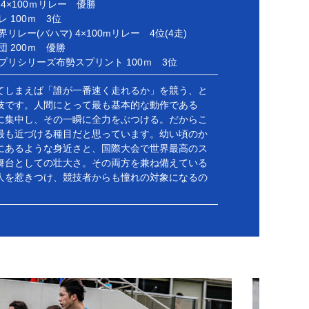
 4×100ｍリレー 優勝
レ 100ｍ 3位
界リレー(バハマ) 4×100mリレー 4位(4走)
団 200ｍ 優勝
ンプリシリーズ布勢スプリント 100ｍ 3位
てしまえば「誰が一番速く走れるか」を競う、と
技です。人間にとって最も基本的な動作である
に集中し、その一瞬に全力をぶつける。だからこ
最も近づける種目だと思っています。幼い頃のか
にあるような身近さと、国際大会で世界最高のス
舞台としての壮大さ。その両方を兼ね備えている
人を惹きつけ、競技者からも憧れの対象になるの
。