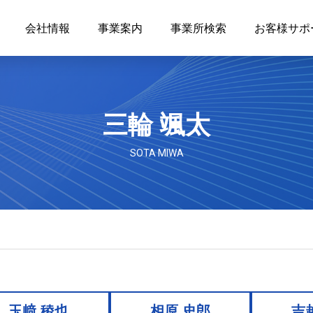
会社情報
事業案内
事業所検索
お客様サポ
三輪 颯太
SOTA MIWA
玉﨑 稜也
相原 史郎
吉