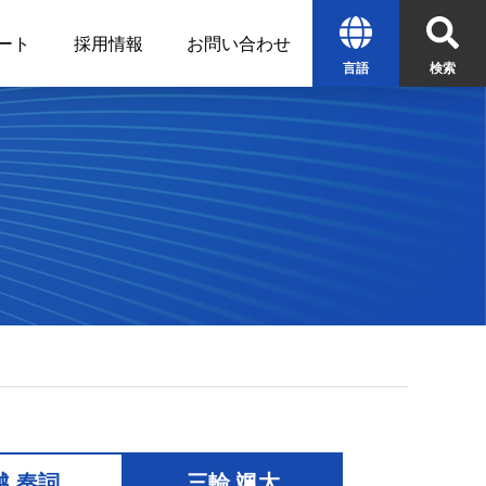
ート
採用情報
お問い合わせ
言語
検索
English
中文
한글
検索
越 奏詞
三輪 颯太