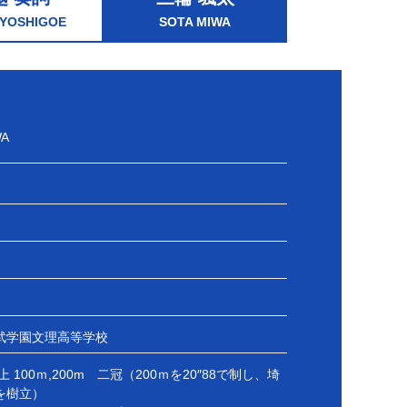
 YOSHIGOE
SOTA MIWA
WA
武学園文理高等学校
 100ｍ,200m 二冠（200ｍを20″88で制し、埼
を樹立）