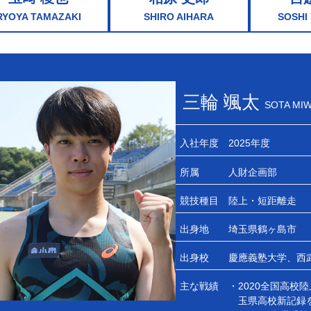
RYOYA TAMAZAKI
SHIRO AIHARA
SOSHI
三輪 颯太
SOTA MI
入社年度
2025年度
所属
人財企画部
競技種目
陸上・短距離走
出身地
埼玉県鶴ヶ島市
出身校
慶應義塾大学、西
主な戦績
・2020全国高校陸上
玉県高校新記録