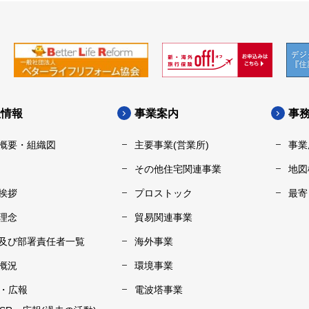
社情報
事業案内
事
概要・組織図
主要事業(営業所)
事業
その他住宅関連事業
地図
挨拶
プロストック
最寄
理念
貿易関連事業
及び部署責任者一覧
海外事業
概況
環境事業
R・広報
電波塔事業