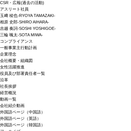
CSR・広報(過去の活動)
アスリート社員
玉﨑 稜也-RYOYA TAMAZAKI-
相原 史郎-SHIRO AIHARA-
吉越 奏詞-SOSHI YOSHIGOE-
三輪 颯太-SOTA MIWA-
コンプライアンス
一般事業主行動計画
企業理念
会社概要・組織図
女性活躍推進
役員及び部署責任者一覧
沿革
社長挨拶
経営概況
動画一覧
会社紹介動画
外国語ページ（中国語）
外国語ページ（英語）
外国語ページ（韓国語）