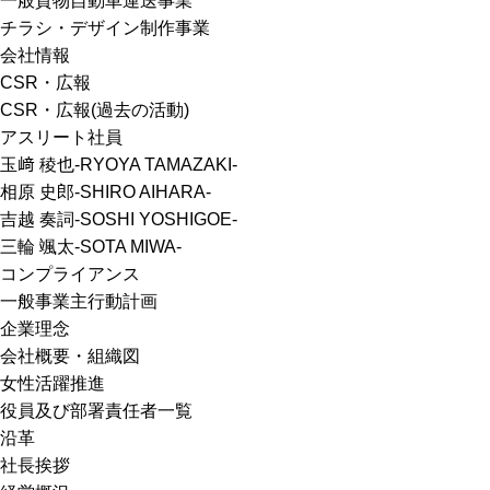
一般貨物自動車運送事業
チラシ・デザイン制作事業
会社情報
CSR・広報
CSR・広報(過去の活動)
アスリート社員
玉﨑 稜也-RYOYA TAMAZAKI-
相原 史郎-SHIRO AIHARA-
吉越 奏詞-SOSHI YOSHIGOE-
三輪 颯太-SOTA MIWA-
コンプライアンス
一般事業主行動計画
企業理念
会社概要・組織図
女性活躍推進
役員及び部署責任者一覧
沿革
社長挨拶