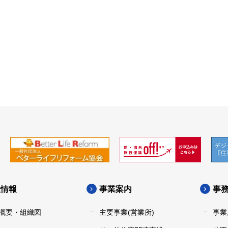
社情報
事業案内
事
概要・組織図
主要事業(営業所)
事業