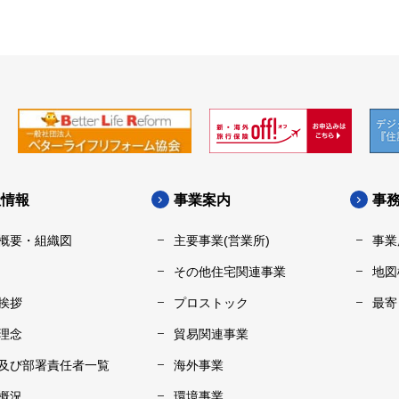
社情報
事業案内
事
概要・組織図
主要事業(営業所)
事業
その他住宅関連事業
地図
挨拶
プロストック
最寄
理念
貿易関連事業
及び部署責任者一覧
海外事業
概況
環境事業