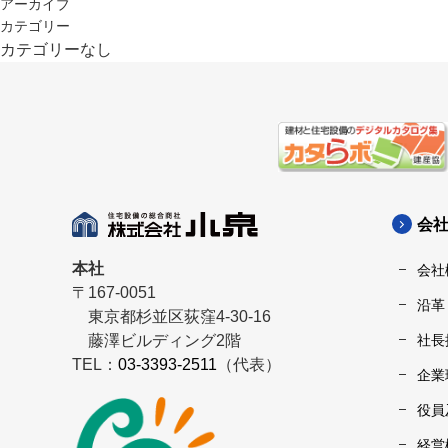
アーカイブ
カテゴリー
カテゴリーなし
会
本社
会社
〒167-0051
沿革
東京都杉並区荻窪4-30-16
藤澤ビルディング2階
社長
TEL：
03-3393-2511
（代表）
企業
役員
経営