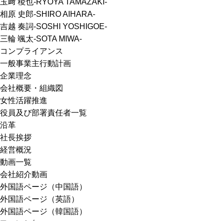
玉﨑 稜也-RYOYA TAMAZAKI-
相原 史郎-SHIRO AIHARA-
吉越 奏詞-SOSHI YOSHIGOE-
三輪 颯太-SOTA MIWA-
コンプライアンス
一般事業主行動計画
企業理念
会社概要・組織図
女性活躍推進
役員及び部署責任者一覧
沿革
社長挨拶
経営概況
動画一覧
会社紹介動画
外国語ページ（中国語）
外国語ページ（英語）
外国語ページ（韓国語）