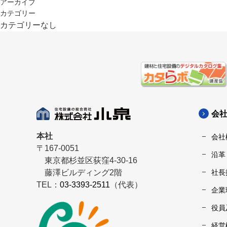
アーカイブ
カテゴリー
カテゴリーなし
会
本社
会社
〒167-0051
沿革
東京都杉並区荻窪4-30-16
藤澤ビルディング2階
社長
TEL：
03-3393-2511
（代表）
企業
役員
経営