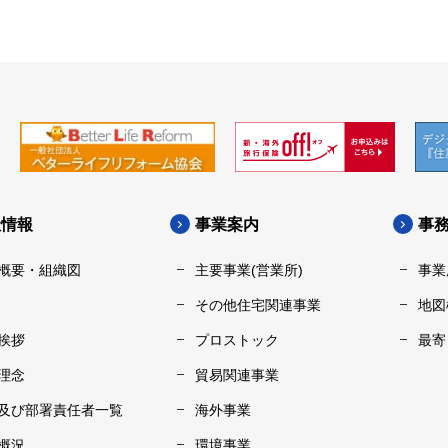
社情報
事業案内
事
概要・組織図
主要事業(営業所)
事業
その他住宅関連事業
地図
挨拶
プロストック
最寄
理念
貿易関連事業
及び部署責任者一覧
海外事業
概況
環境事業