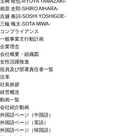
玉﨑 稜也-RYOYA TAMAZAKI-
相原 史郎-SHIRO AIHARA-
吉越 奏詞-SOSHI YOSHIGOE-
三輪 颯太-SOTA MIWA-
コンプライアンス
一般事業主行動計画
企業理念
会社概要・組織図
女性活躍推進
役員及び部署責任者一覧
沿革
社長挨拶
経営概況
動画一覧
会社紹介動画
外国語ページ（中国語）
外国語ページ（英語）
外国語ページ（韓国語）