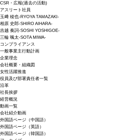
CSR・広報(過去の活動)
アスリート社員
玉﨑 稜也-RYOYA TAMAZAKI-
相原 史郎-SHIRO AIHARA-
吉越 奏詞-SOSHI YOSHIGOE-
三輪 颯太-SOTA MIWA-
コンプライアンス
一般事業主行動計画
企業理念
会社概要・組織図
女性活躍推進
役員及び部署責任者一覧
沿革
社長挨拶
経営概況
動画一覧
会社紹介動画
外国語ページ（中国語）
外国語ページ（英語）
外国語ページ（韓国語）