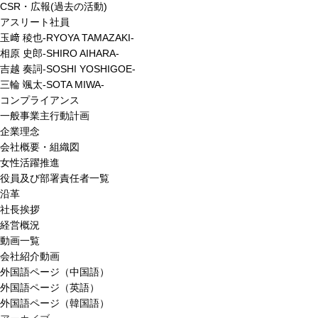
CSR・広報(過去の活動)
アスリート社員
玉﨑 稜也-RYOYA TAMAZAKI-
相原 史郎-SHIRO AIHARA-
吉越 奏詞-SOSHI YOSHIGOE-
三輪 颯太-SOTA MIWA-
コンプライアンス
一般事業主行動計画
企業理念
会社概要・組織図
女性活躍推進
役員及び部署責任者一覧
沿革
社長挨拶
経営概況
動画一覧
会社紹介動画
外国語ページ（中国語）
外国語ページ（英語）
外国語ページ（韓国語）