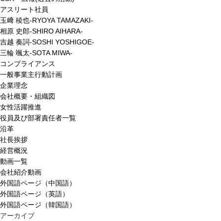
アスリート社員
玉﨑 稜也-RYOYA TAMAZAKI-
相原 史郎-SHIRO AIHARA-
吉越 奏詞-SOSHI YOSHIGOE-
三輪 颯太-SOTA MIWA-
コンプライアンス
一般事業主行動計画
企業理念
会社概要・組織図
女性活躍推進
役員及び部署責任者一覧
沿革
社長挨拶
経営概況
動画一覧
会社紹介動画
外国語ページ（中国語）
外国語ページ（英語）
外国語ページ（韓国語）
アーカイブ