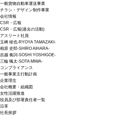
一般貨物自動車運送事業
チラシ・デザイン制作事業
会社情報
CSR・広報
CSR・広報(過去の活動)
アスリート社員
玉﨑 稜也-RYOYA TAMAZAKI-
相原 史郎-SHIRO AIHARA-
吉越 奏詞-SOSHI YOSHIGOE-
三輪 颯太-SOTA MIWA-
コンプライアンス
一般事業主行動計画
企業理念
会社概要・組織図
女性活躍推進
役員及び部署責任者一覧
沿革
社長挨拶