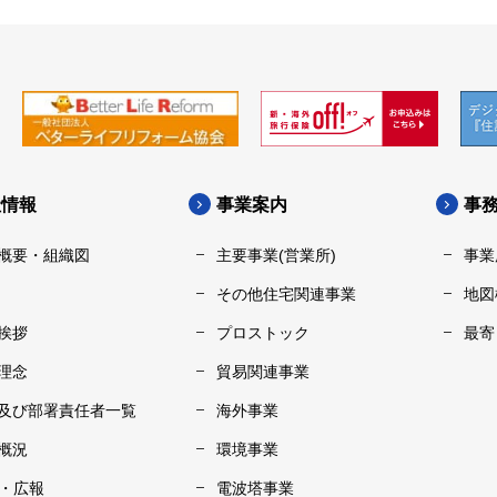
社情報
事業案内
事
概要・組織図
主要事業(営業所)
事業
その他住宅関連事業
地図
挨拶
プロストック
最寄
理念
貿易関連事業
及び部署責任者一覧
海外事業
概況
環境事業
R・広報
電波塔事業