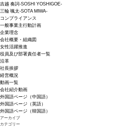
吉越 奏詞-SOSHI YOSHIGOE-
三輪 颯太-SOTA MIWA-
コンプライアンス
一般事業主行動計画
企業理念
会社概要・組織図
女性活躍推進
役員及び部署責任者一覧
沿革
社長挨拶
経営概況
動画一覧
会社紹介動画
外国語ページ（中国語）
外国語ページ（英語）
外国語ページ（韓国語）
アーカイブ
カテゴリー