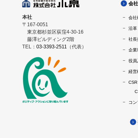
会
本社
会社
〒167-0051
沿革
東京都杉並区荻窪4-30-16
藤澤ビルディング2階
社長
TEL：
03-3393-2511
（代表）
企業
役員
経営
CS
コン