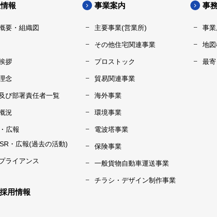
社情報
事業案内
事
概要・組織図
主要事業(営業所)
事業
その他住宅関連事業
地図
挨拶
プロストック
最寄
理念
貿易関連事業
及び部署責任者一覧
海外事業
概況
環境事業
R・広報
電波塔事業
CSR・広報(過去の活動)
保険事業
プライアンス
一般貨物自動車運送事業
チラシ・デザイン制作事業
採用情報