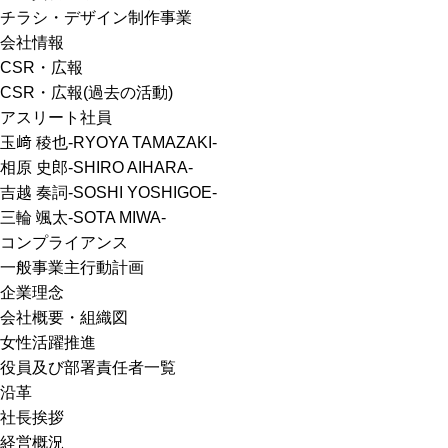
チラシ・デザイン制作事業
会社情報
CSR・広報
CSR・広報(過去の活動)
アスリート社員
玉﨑 稜也-RYOYA TAMAZAKI-
相原 史郎-SHIRO AIHARA-
吉越 奏詞-SOSHI YOSHIGOE-
三輪 颯太-SOTA MIWA-
コンプライアンス
一般事業主行動計画
企業理念
会社概要・組織図
女性活躍推進
役員及び部署責任者一覧
沿革
社長挨拶
経営概況