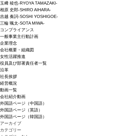
玉﨑 稜也-RYOYA TAMAZAKI-
相原 史郎-SHIRO AIHARA-
吉越 奏詞-SOSHI YOSHIGOE-
三輪 颯太-SOTA MIWA-
コンプライアンス
一般事業主行動計画
企業理念
会社概要・組織図
女性活躍推進
役員及び部署責任者一覧
沿革
社長挨拶
経営概況
動画一覧
会社紹介動画
外国語ページ（中国語）
外国語ページ（英語）
外国語ページ（韓国語）
アーカイブ
カテゴリー