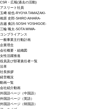
CSR・広報(過去の活動)
アスリート社員
玉﨑 稜也-RYOYA TAMAZAKI-
相原 史郎-SHIRO AIHARA-
吉越 奏詞-SOSHI YOSHIGOE-
三輪 颯太-SOTA MIWA-
コンプライアンス
一般事業主行動計画
企業理念
会社概要・組織図
女性活躍推進
役員及び部署責任者一覧
沿革
社長挨拶
経営概況
動画一覧
会社紹介動画
外国語ページ（中国語）
外国語ページ（英語）
外国語ページ（韓国語）