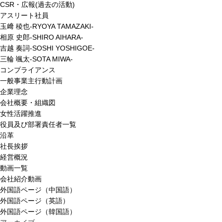
CSR・広報(過去の活動)
アスリート社員
玉﨑 稜也-RYOYA TAMAZAKI-
相原 史郎-SHIRO AIHARA-
吉越 奏詞-SOSHI YOSHIGOE-
三輪 颯太-SOTA MIWA-
コンプライアンス
一般事業主行動計画
企業理念
会社概要・組織図
女性活躍推進
役員及び部署責任者一覧
沿革
社長挨拶
経営概況
動画一覧
会社紹介動画
外国語ページ（中国語）
外国語ページ（英語）
外国語ページ（韓国語）