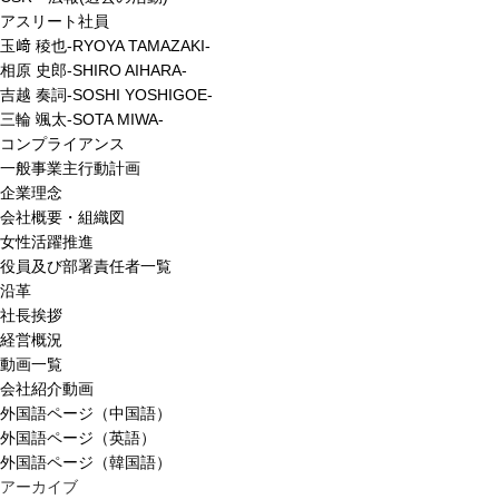
アスリート社員
玉﨑 稜也-RYOYA TAMAZAKI-
相原 史郎-SHIRO AIHARA-
吉越 奏詞-SOSHI YOSHIGOE-
三輪 颯太-SOTA MIWA-
コンプライアンス
一般事業主行動計画
企業理念
会社概要・組織図
女性活躍推進
役員及び部署責任者一覧
沿革
社長挨拶
経営概況
動画一覧
会社紹介動画
外国語ページ（中国語）
外国語ページ（英語）
外国語ページ（韓国語）
アーカイブ