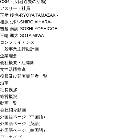
CSR・広報(過去の活動)
アスリート社員
玉﨑 稜也-RYOYA TAMAZAKI-
相原 史郎-SHIRO AIHARA-
吉越 奏詞-SOSHI YOSHIGOE-
三輪 颯太-SOTA MIWA-
コンプライアンス
一般事業主行動計画
企業理念
会社概要・組織図
女性活躍推進
役員及び部署責任者一覧
沿革
社長挨拶
経営概況
動画一覧
会社紹介動画
外国語ページ（中国語）
外国語ページ（英語）
外国語ページ（韓国語）
アーカイブ