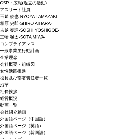
CSR・広報(過去の活動)
アスリート社員
玉﨑 稜也-RYOYA TAMAZAKI-
相原 史郎-SHIRO AIHARA-
吉越 奏詞-SOSHI YOSHIGOE-
三輪 颯太-SOTA MIWA-
コンプライアンス
一般事業主行動計画
企業理念
会社概要・組織図
女性活躍推進
役員及び部署責任者一覧
沿革
社長挨拶
経営概況
動画一覧
会社紹介動画
外国語ページ（中国語）
外国語ページ（英語）
外国語ページ（韓国語）