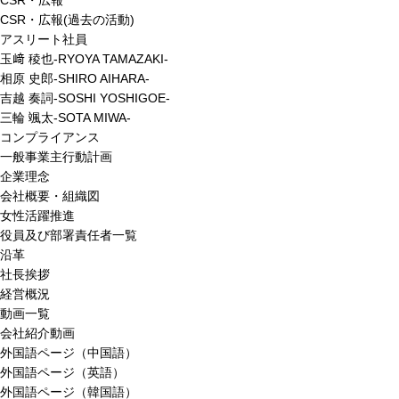
CSR・広報
CSR・広報(過去の活動)
アスリート社員
玉﨑 稜也-RYOYA TAMAZAKI-
相原 史郎-SHIRO AIHARA-
吉越 奏詞-SOSHI YOSHIGOE-
三輪 颯太-SOTA MIWA-
コンプライアンス
一般事業主行動計画
企業理念
会社概要・組織図
女性活躍推進
役員及び部署責任者一覧
沿革
社長挨拶
経営概況
動画一覧
会社紹介動画
外国語ページ（中国語）
外国語ページ（英語）
外国語ページ（韓国語）