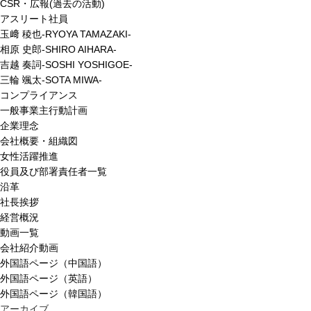
CSR・広報(過去の活動)
アスリート社員
玉﨑 稜也-RYOYA TAMAZAKI-
相原 史郎-SHIRO AIHARA-
吉越 奏詞-SOSHI YOSHIGOE-
三輪 颯太-SOTA MIWA-
コンプライアンス
一般事業主行動計画
企業理念
会社概要・組織図
女性活躍推進
役員及び部署責任者一覧
沿革
社長挨拶
経営概況
動画一覧
会社紹介動画
外国語ページ（中国語）
外国語ページ（英語）
外国語ページ（韓国語）
アーカイブ