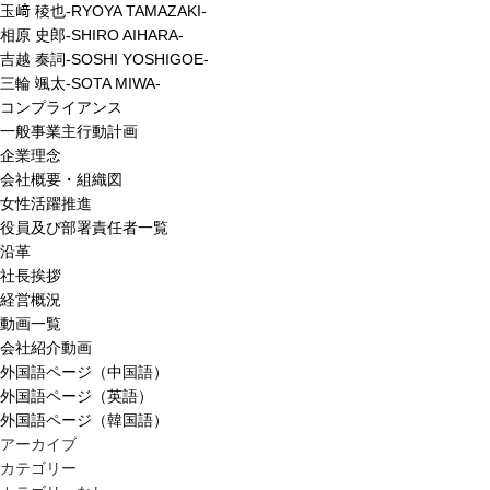
玉﨑 稜也-RYOYA TAMAZAKI-
相原 史郎-SHIRO AIHARA-
吉越 奏詞-SOSHI YOSHIGOE-
三輪 颯太-SOTA MIWA-
コンプライアンス
一般事業主行動計画
企業理念
会社概要・組織図
女性活躍推進
役員及び部署責任者一覧
沿革
社長挨拶
経営概況
動画一覧
会社紹介動画
外国語ページ（中国語）
外国語ページ（英語）
外国語ページ（韓国語）
アーカイブ
カテゴリー