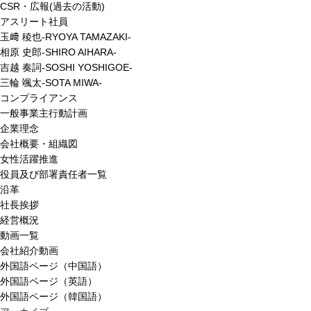
CSR・広報(過去の活動)
アスリート社員
玉﨑 稜也-RYOYA TAMAZAKI-
相原 史郎-SHIRO AIHARA-
吉越 奏詞-SOSHI YOSHIGOE-
三輪 颯太-SOTA MIWA-
コンプライアンス
一般事業主行動計画
企業理念
会社概要・組織図
女性活躍推進
役員及び部署責任者一覧
沿革
社長挨拶
経営概況
動画一覧
会社紹介動画
外国語ページ（中国語）
外国語ページ（英語）
外国語ページ（韓国語）