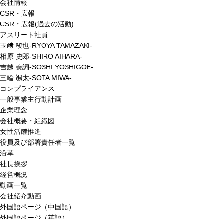
会社情報
CSR・広報
CSR・広報(過去の活動)
アスリート社員
玉﨑 稜也-RYOYA TAMAZAKI-
相原 史郎-SHIRO AIHARA-
吉越 奏詞-SOSHI YOSHIGOE-
三輪 颯太-SOTA MIWA-
コンプライアンス
一般事業主行動計画
企業理念
会社概要・組織図
女性活躍推進
役員及び部署責任者一覧
沿革
社長挨拶
経営概況
動画一覧
会社紹介動画
外国語ページ（中国語）
外国語ページ（英語）