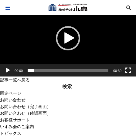
動
画
プ
レ
ー
ヤ
ー
00:00
00:30
記事一覧へ戻る
検
索:
固定ページ
お問い合わせ
お問い合わせ（完了画面）
お問い合わせ（確認画面）
お客様サポート
いずみ会のご案内
トピックス