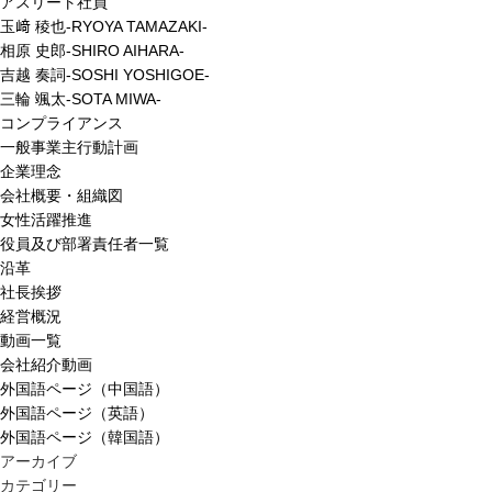
アスリート社員
玉﨑 稜也-RYOYA TAMAZAKI-
相原 史郎-SHIRO AIHARA-
吉越 奏詞-SOSHI YOSHIGOE-
三輪 颯太-SOTA MIWA-
コンプライアンス
一般事業主行動計画
企業理念
会社概要・組織図
女性活躍推進
役員及び部署責任者一覧
沿革
社長挨拶
経営概況
動画一覧
会社紹介動画
外国語ページ（中国語）
外国語ページ（英語）
外国語ページ（韓国語）
アーカイブ
カテゴリー