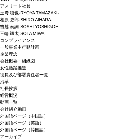
アスリート社員
玉﨑 稜也-RYOYA TAMAZAKI-
相原 史郎-SHIRO AIHARA-
吉越 奏詞-SOSHI YOSHIGOE-
三輪 颯太-SOTA MIWA-
コンプライアンス
一般事業主行動計画
企業理念
会社概要・組織図
女性活躍推進
役員及び部署責任者一覧
沿革
社長挨拶
経営概況
動画一覧
会社紹介動画
外国語ページ（中国語）
外国語ページ（英語）
外国語ページ（韓国語）
アーカイブ