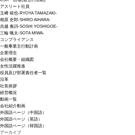
アスリート社員
玉﨑 稜也-RYOYA TAMAZAKI-
相原 史郎-SHIRO AIHARA-
吉越 奏詞-SOSHI YOSHIGOE-
三輪 颯太-SOTA MIWA-
コンプライアンス
一般事業主行動計画
企業理念
会社概要・組織図
女性活躍推進
役員及び部署責任者一覧
沿革
社長挨拶
経営概況
動画一覧
会社紹介動画
外国語ページ（中国語）
外国語ページ（英語）
外国語ページ（韓国語）
アーカイブ