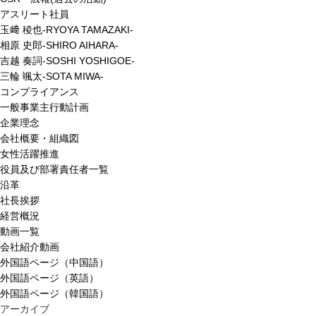
アスリート社員
玉﨑 稜也-RYOYA TAMAZAKI-
相原 史郎-SHIRO AIHARA-
吉越 奏詞-SOSHI YOSHIGOE-
三輪 颯太-SOTA MIWA-
コンプライアンス
一般事業主行動計画
企業理念
会社概要・組織図
女性活躍推進
役員及び部署責任者一覧
沿革
社長挨拶
経営概況
動画一覧
会社紹介動画
外国語ページ（中国語）
外国語ページ（英語）
外国語ページ（韓国語）
アーカイブ