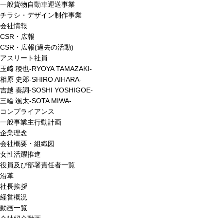
一般貨物自動車運送事業
チラシ・デザイン制作事業
会社情報
CSR・広報
CSR・広報(過去の活動)
アスリート社員
玉﨑 稜也-RYOYA TAMAZAKI-
相原 史郎-SHIRO AIHARA-
吉越 奏詞-SOSHI YOSHIGOE-
三輪 颯太-SOTA MIWA-
コンプライアンス
一般事業主行動計画
企業理念
会社概要・組織図
女性活躍推進
役員及び部署責任者一覧
沿革
社長挨拶
経営概況
動画一覧