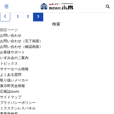
2021.02.23
郡山営業所
1
2
3
検
索:
固定ページ
お問い合わせ
お問い合わせ（完了画面）
お問い合わせ（確認画面）
お客様サポート
いずみ会のご案内
トピックス
サマーセール情報
よくある質問
取り扱いメーカー
展示即売会情報
広報誌izumi
サイトマップ
プライバシーポリシー
ミラステンレスパネル
事業所検索