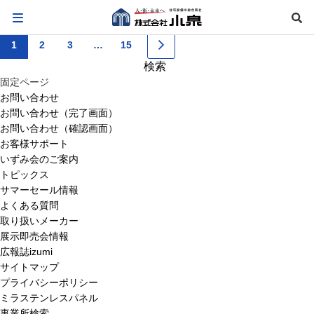
2025.04.28
㈱セイホーコーポレーション
1
2
3
…
15
検
索:
固定ページ
お問い合わせ
お問い合わせ（完了画面）
お問い合わせ（確認画面）
お客様サポート
いずみ会のご案内
トピックス
サマーセール情報
よくある質問
取り扱いメーカー
展示即売会情報
広報誌izumi
サイトマップ
プライバシーポリシー
ミラステンレスパネル
事業所検索