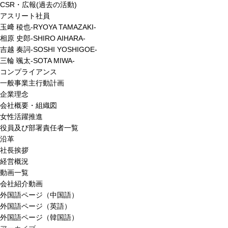
CSR・広報(過去の活動)
アスリート社員
玉﨑 稜也-RYOYA TAMAZAKI-
相原 史郎-SHIRO AIHARA-
吉越 奏詞-SOSHI YOSHIGOE-
三輪 颯太-SOTA MIWA-
コンプライアンス
一般事業主行動計画
企業理念
会社概要・組織図
女性活躍推進
役員及び部署責任者一覧
沿革
社長挨拶
経営概況
動画一覧
会社紹介動画
外国語ページ（中国語）
外国語ページ（英語）
外国語ページ（韓国語）