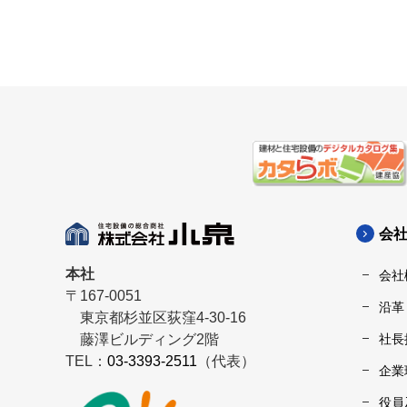
会
本社
会社
〒167-0051
沿革
東京都杉並区荻窪4-30-16
藤澤ビルディング2階
社長
TEL：
03-3393-2511
（代表）
企業
役員