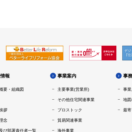
社情報
事業案内
事
概要・組織図
主要事業(営業所)
事業
その他住宅関連事業
地図
挨拶
プロストック
最寄
理念
貿易関連事業
及び部署責任者一覧
海外事業