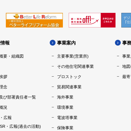
社情報
事業案内
事
概要・組織図
主要事業(営業所)
事業
その他住宅関連事業
地図
挨拶
プロストック
最寄
理念
貿易関連事業
及び部署責任者一覧
海外事業
概況
環境事業
R・広報
電波塔事業
CSR・広報(過去の活動)
保険事業