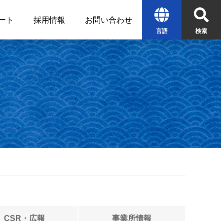
ート
採用情報
お問い合わせ
言語
検索
English
中文
한글
検索
CSR・広報
事業所情報