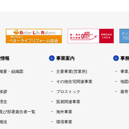
社情報
事業案内
事
概要・組織図
主要事業(営業所)
事業
その他住宅関連事業
地図
挨拶
プロストック
最寄
理念
貿易関連事業
及び部署責任者一覧
海外事業
概況
環境事業