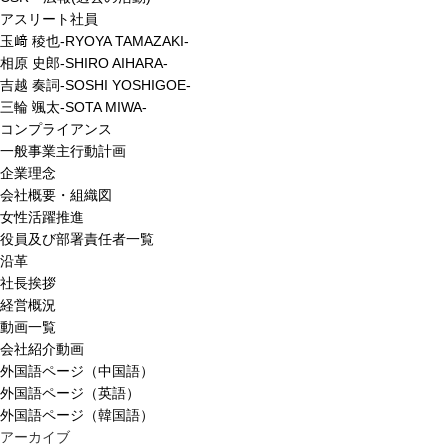
アスリート社員
玉﨑 稜也-RYOYA TAMAZAKI-
相原 史郎-SHIRO AIHARA-
吉越 奏詞-SOSHI YOSHIGOE-
三輪 颯太-SOTA MIWA-
コンプライアンス
一般事業主行動計画
企業理念
会社概要・組織図
女性活躍推進
役員及び部署責任者一覧
沿革
社長挨拶
経営概況
動画一覧
会社紹介動画
外国語ページ（中国語）
外国語ページ（英語）
外国語ページ（韓国語）
アーカイブ