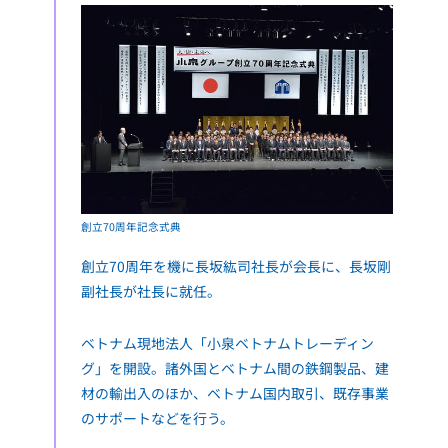
創立70周年記念式典
創立70周年を機に長坂紘司社長が会長に、長坂剛
副社長が社長に就任。
ベトナム現地法人「小泉ベトナムトレーディン
グ」を開設。諸外国とベトナム間の鉄鋼製品、建
材の輸出入のほか、ベトナム国内取引、既存事業
のサポートなどを行う。