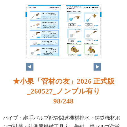
★小泉「管材の友」2026 正式版
_260527_ノンブル有り
98/248
パイプ・継手バルブ配管関連機材排水・鋳鉄機材ポ
ンプ計器・計測器機械工具広 告付 録バルブ住設