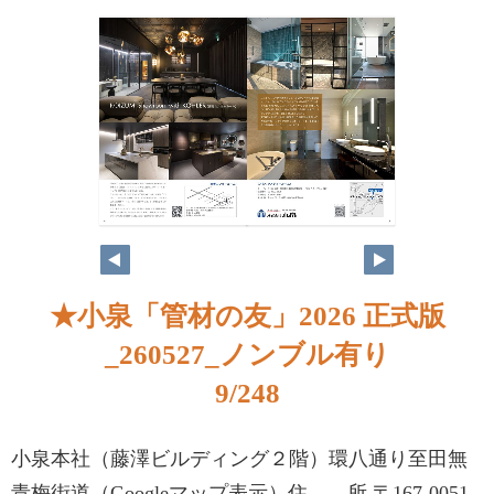
★小泉「管材の友」2026 正式版
_260527_ノンブル有り
9/248
小泉本社（藤澤ビルディング２階）環八通り至田無
青梅街道（Googleマップ表示）住 所 〒167-0051