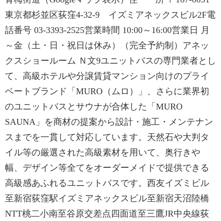
東京都杉並区荻窪4-32-9 イズミアネックスビル2F電
話番号 03-3393-2525営業時間 10:00～16:00営業日 月
～金（土・日・祝日は休み）（完全予約制）アネッ
クスショールーム Ｎ文9ユニットバスの専門業者とし
て、高級ホテルや分譲賃貸マンション向けのプライ
ベートブランド「MURO（ムロ）」、さらに業界初
のユニットバスとサウナが合体した「MURO
SAUNA」を商材の提案から設計・施工・メンテナン
スまでを一貫して対応しています。天然石や大判タ
イル等の厳選された高級素材を用いて、奥行きや
幅、デザイン等全てをオーダーメイドで提供できる
高級感あふれるユニットバスです。西友イズミビル
至新宿荻窪駅イズミアネックスビル至新宿天沼陸橋
NTT桃二小南至谷原交差点四面道至三鷹JR中央線荻