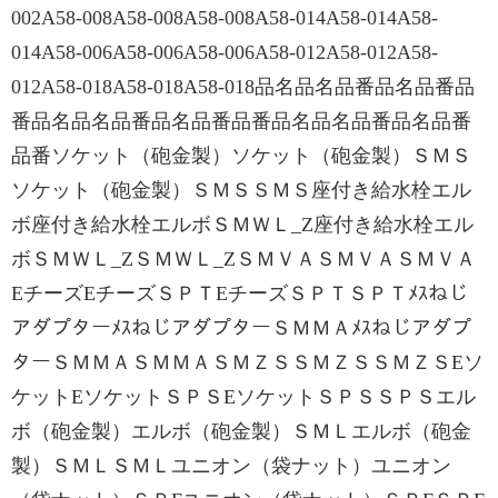
002A58-008A58-008A58-008A58-014A58-014A58-
014A58-006A58-006A58-006A58-012A58-012A58-
012A58-018A58-018A58-018品名品名品番品名品番品
番品名品名品番品名品番品番品名品名品番品名品番
品番ソケット（砲⾦製）ソケット（砲⾦製）ＳＭＳ
ソケット（砲⾦製）ＳＭＳＳＭＳ座付き給⽔栓エル
ボ座付き給⽔栓エルボＳＭＷＬ_Z座付き給⽔栓エル
ボＳＭＷＬ_ZＳＭＷＬ_ZＳＭＶＡＳＭＶＡＳＭＶＡ
EチーズEチーズＳＰＴEチーズＳＰＴＳＰＴﾒｽねじ
アダプターﾒｽねじアダプターＳＭＭＡﾒｽねじアダプ
ターＳＭＭＡＳＭＭＡＳＭＺＳＳＭＺＳＳＭＺＳEソ
ケットEソケットＳＰＳEソケットＳＰＳＳＰＳエル
ボ（砲⾦製）エルボ（砲⾦製）ＳＭＬエルボ（砲⾦
製）ＳＭＬＳＭＬユニオン（袋ナット）ユニオン