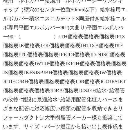
栓用エルボカバー給湯用エルボカバーシーリングキ
ャップ（壁穴のセンター位置50mm以下）給水栓用エ
ルボカバー積水エスロカチットS両座付き給水栓エル
ボ専用平面エルボカバー90°(大曲り)平面エルボカバ
ー90°（ ）JTH価格表価格表価格表JFJX
価格表JK価格表JEK価格表価格表JHTJXB価格表JKE
価格表JTC価格表価格表JFEJDI価格表JD-NJSC価格表
価格表価格表JWTJP価格表JKFJH価格表価格表価格表
JS価格表JKFSJSPJBH価格表価格表価格表JW価格表
JCIJECJRH価格表価格表価格表JDR価格表JCOJESJET
価格表価格表価格表JDRA価格表JCSJEH給水･給湯管
の改修･増設に最適給水･給湯用配管化粧カバーさま
ざまな配管に対応幅広い種類の配管を収納できるリ
フォームダクトは大手樹脂管メーカー様も推奨して
います。サイズ・パーツ選定から拾い出し表作成ま