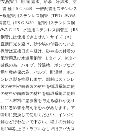
気配管１. 用 途 給水、給湯、冷温水、空
 管 種 JIS G 3448 一般配管用ステンレス
48 一般配管用ステンレス鋼管（TPD）JWWA
管注（JIS G 3459 配管用ステンレス鋼
A G 115 水道用ステンレス鋼管注（JIS
レス鋼管には使用できません）サイズ（A）
の保管は直接日光を避け、砂や埃の付着のないよ
の保管は直接日光を避け、砂や埃の付着の
配管用及び水道用銅管 Lタイプ、Mタイ
数確保の為、バルブ、貯湯槽、ポンプなど
耐用年数確保の為、バルブ、貯湯槽、ポン
テンレス製を推奨します。部材はステンレ
金製の材料や鋳鉄製の材料を循環系統に使
製の材料や鋳鉄製の材料を循環系統に使用
し、ゴム材料に悪影響を与える恐れがあり
材料に悪影響を与える恐れがあります。ア
銅管用に交換して使用ください。インジケ
分解など行わないで下さい。継手の分解な
用10年以上でトラブルなし※旧アバカス