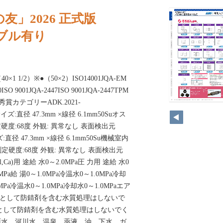
友」2026 正式版
ノンブル有り
0×1 1/2）※●（50×2）ISO14001JQA-EM
0ISO 9001JQA-2447ISO 9001JQA-2447TPM
賞カテゴリーADK.2021-
STサイズ:直径 47.3mm ×線径 6.1mm50Suオス
度:68度 外観: 異常なし 表面検出元
サイズ:直径 47.3mm ×線径 6.1mm50Su機械室内
定硬度:68度 外観: 異常なし 表面検出元
e,(Cl,Ca)用 途給 水0～2.0MPa圧 力用 途給 水0
0MPa給 湯0～1.0MPa冷温水0～1.0MPa冷却
MPa冷温水0～1.0MPa冷却水0～1.0MPaエア
 原則として防錆剤を含む水質処理はしないで
として防錆剤を含む水質処理はしないでく
雨水、河川水、温泉、薬液、油、下水、ガ