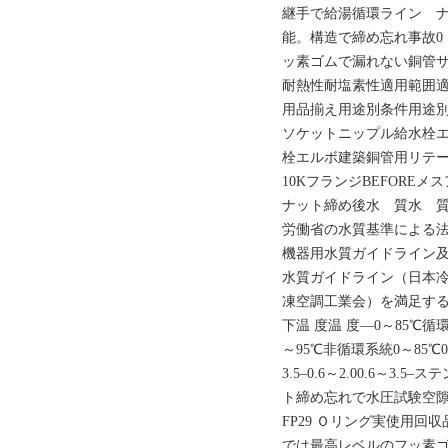
継手で給湯循環ライン ナ
能。構造で締め忘れ事故0
ッ素ゴムで漏れない銅管サイズ15,2
耐熱性耐塩素性適用範囲
用品揃え用途別条件用途別
ソケットニップル給⽔栓
栓エルボ建築銅管⽤リテ
10KフランジBEFOREメ
ナット締め後水 質水 
労働省の水質基準による法令
機器用水質ガイドライン及び
水質ガイドライン（日本
凍空調工業会）を満足するもの
下温 度温 度‒‒0～85℃
～95℃非循環系統0～85℃0～8
3.5‒0.6～2.00.6～
ト締め忘れで水圧試験空隙
FP29 Ｏリング実使用回
では最高レベルのフッ素