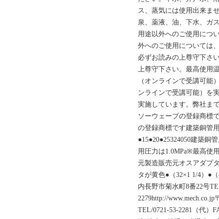
ス、蒸気には使用出来ま
泉、薬液、油、下水、ガ
用途以外へのご使用につ
外へのご使用については
必ずお読みの上尊守下さ
上尊守下さい。最高使用温
（オンラインで受講可能
ンラインで受講可能）を
実施しています。弊社まで
ソーウェーブの登録商標で
の登録商標です建築銅管
●15●20●25324050
用圧力は1.0MPa※最高使
元製造販売元オスアダプ
タが黄色●（32×1 1/4）●（4
内長野市菊水町8番22号TEL/07
2279http://www.mech
TEL/0721-53-2281（代）FAX/