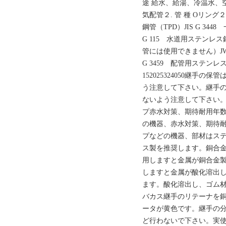
途 給水、給湯、冷温水、空
気配管２. 管 種 Oリング２.
鋼管（TPD）JIS G 34
G 115 水道用ステンレス鋼
管には使用できません）JWW
G 3459 配管用ステン
152025324050継手
う注意して下さい。継手
ないよう注意して下さい。
プ赤水対策、期待耐用年
の機器、赤水対策、期待
プなどの機器、部材はス
ス製を推奨します。銅合
用しますと金属が銅合金
しますと金属が酸化溶出
ます。酸化溶出し、ゴム
バカス継手のリテーナを
ータが黄色です。継手の
ど行わないで下さい。実使