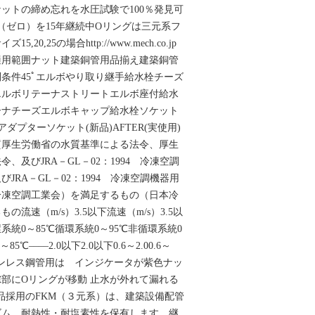
ットの締め忘れを水圧試験で100％発見可
（ゼロ）を15年継続中Oリングは三元系フ
0,25の場合http://www.mech.co.jp
適用範囲ナット建築銅管用品揃え建築銅管
条件45ﾟエルボやり取り継⼿給⽔栓チーズ
エルボリテーナストリートエルボ座付給⽔
ーナチーズエルボキャップ給⽔栓ソケット
スアダプターソケット(新品)AFTER(実使用)
質厚生労働省の水質基準による法令、厚生
、及びJRA－GL－02：1994 冷凍空調
JRA－GL－02：1994 冷凍空調機器用
冷凍空調工業会）を満足するもの（日本冷
流速（m/s）3.5以下流速（m/s）3.5以
循環系統0～85℃循環系統0～95℃非循環系統0
5℃‒‒‒‒2.0以下2.0以下0.6～2.00.6～
3.5‒ステンレス鋼管用は インジケータが紫色ナッ
部にOリングが移動 止水が外れて漏れる
収品採用のFKM（３元系）は、建築設備配管
ゴム。耐熱性・耐塩素性を保有します。継