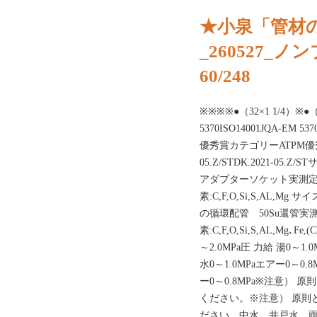
★小泉「管材の
_260527_
60/248
※※※※●（32×1 1/4）※●（4
5370ISO14001JQA-EM 537
優秀賞カテゴリーATPM優秀
05.Z/STDK.2021-05.Z/
アダプターソケット実測定硬
素:C,F,O,Si,S,AL,Mg 
の循環配管 50Su還管実測
素:C,F,O,Si,S,AL,Mg､F
～2.0MPa圧 力給 湯0～1.
水0～1.0MPaエアー0～0.8
ー0～0.8MPa※注意）
ください。※注意） 原則
ださい。中水、井戸水、