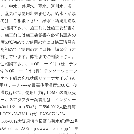
せん。中水、井戸水、雨水、河川水、温
ス、蒸気には使用出来ません。給水・給湯
いては、ご相談下さい。給水・給湯用途以
、ご相談下さい。施工前には施工要領書を
い。施工前には施工要領書を必ずお読みの
度60℃初めてご使用の方には施工講習会
）を初めてご使用の方には施工講習会（オ
実施しています。弊社までご相談下さい。
ご相談下さい。※QRコードは（株）デン
す※QRコードは（株）デンソーウェーブ
用ナット締め忘れ状態リテーナサイズ（A）
建築銅管用リテーナ●●●※最高使用温度は60℃、使
用温度は60℃、使用圧力は1.0MPa製造販売
ターオスアダプター銅管用は インジケー
0×1 1/2）●（50×2）〒586-0012大阪府河
21-53-2281（代）FAX/0721-53-
.co.jp〒586-0012大阪府河内長野市菊水町8番22号
0721-53-2279http://www.mech.co.jp１. 用