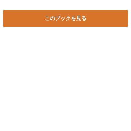
このブックを見る