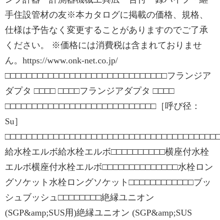
手住設管材の友※本カタログに掲載の価格、規格、
仕様は予告なく変更することがありますのでご了承
ください。 ※価格には消費税は含まれておりませ
ん。https://www.onk-net.co.jp/
□□□□□□□□□□□□□□□□□□□□□□□□□□□□□□フランジア
ダプタ □□□□ □□□□フランジアダプタ □□□□
□□□□□□□□□□□□□□□□□□□□□□□□□□□□［呼び径：
Su］
□□□□□□□□□□□□□□□□□□□□□□□□□□□□□□□□□□□□□□□
給水栓エルボ給水栓エルボ□□□□□□□□□□横座付水栓
エルボ横座付水栓エルボ□□□□□□□□□□□□□□水栓ロン
グソケット水栓ロングソケット□□□□□□□□□□□□ブッ
シュブッシュ□□□□□□□□絶縁ユニオン
(SGP&amp;SUS用)絶縁ユニオン (SGP&amp;SUS