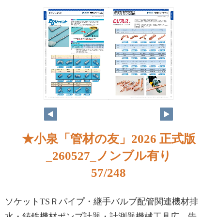
★小泉「管材の友」2026 正式版
_260527_ノンブル有り
57/248
ソケットTSＲパイプ・継手バルブ配管関連機材排
水・鋳鉄機材ポンプ計器・計測器機械工具広 告