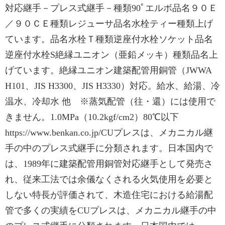
対応継⼿－プレス式継⼿－種類90ﾟエルボ品名９０Ｅ
／９０ＣＥ種類レジューサ品名⽔栓ティー種類上げ
ています。品名⽔栓Ｔ種類逆座付⽔栓ソケット品名
逆座付⽔栓S絶縁ユニオン（亜鉛メッキ）種類品名上
げています。絶縁ユニオン建築配管用銅管（JWWA
H101、JIS H3300、JIS H3330）対応。給水、給湯、冷
温水、冷却水 他 ※蒸気配管（往・還）には使用で
きません。1.0MPa（10.2kgf/cm2）80℃以下
https://www.benkan.co.jp/CUプレスは、メカニカル継
手の中のプレス式継手に分類されます。日本国内で
は、1989年に建築配管用銅管対応継手として発売さ
れ、従来工法では余儀なくされる火気使用を必要と
しない特長が評価されて、木造住宅における給湯配
管で多くの実績をCUプレスは、メカニカル継手の中