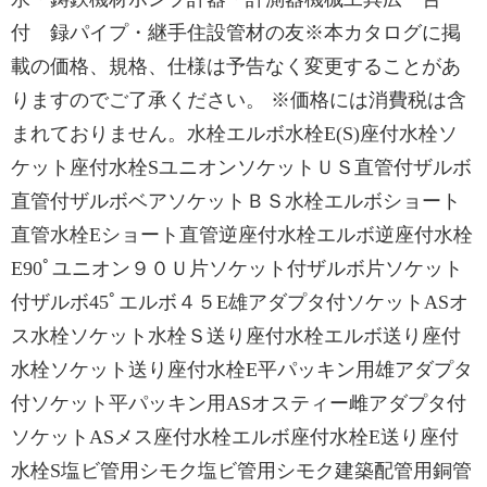
付 録パイプ・継手住設管材の友※本カタログに掲
載の価格、規格、仕様は予告なく変更することがあ
りますのでご了承ください。 ※価格には消費税は含
まれておりません。⽔栓エルボ⽔栓E(S)座付⽔栓ソ
ケット座付⽔栓SユニオンソケットＵＳ直管付ザルボ
直管付ザルボベアソケットＢＳ⽔栓エルボショート
直管⽔栓Eショート直管逆座付⽔栓エルボ逆座付⽔栓
E90ﾟユニオン９０Ｕ⽚ソケット付ザルボ⽚ソケット
付ザルボ45ﾟエルボ４５E雄アダプタ付ソケットASオ
ス⽔栓ソケット⽔栓Ｓ送り座付⽔栓エルボ送り座付
⽔栓ソケット送り座付⽔栓E平パッキン⽤雄アダプタ
付ソケット平パッキン⽤ASオスティー雌アダプタ付
ソケットASメス座付⽔栓エルボ座付⽔栓E送り座付
⽔栓S塩ビ管⽤シモク塩ビ管⽤シモク建築配管⽤銅管