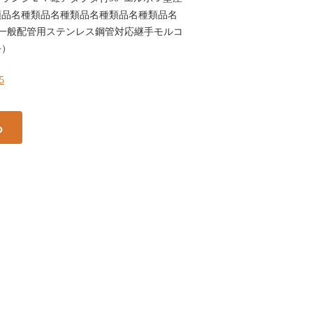
類品名種類品名種類品名種類品名種類品名
n.co.jp/55一般配管用ステンレス鋼管対応継手モルコ
手）
55
る