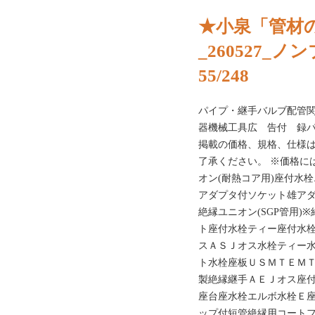
★小泉「管材の
_260527_
55/248
パイプ・継手バルブ配管
器機械工具広 告付 録
掲載の価格、規格、仕様
了承ください。 ※価格に
オン(耐熱コア⽤)座付⽔栓
アダプタ付ソケット雄ア
絶縁ユニオン(SGP管⽤
ト座付⽔栓ティー座付⽔
スＡＳＪオス⽔栓ティー
ト⽔栓座板ＵＳＭＴＥＭ
製絶縁継⼿ＡＥＪオス座付
座台座⽔栓エルボ⽔栓Ｅ
ップ付短管絶縁⽤コートフ