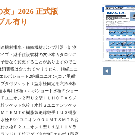
友」2026 正式版
ノンブル有り
関連機材排水・鋳鉄機材ポンプ計器・計測
パイプ・継手住設管材の友※本カタログに
は予告なく変更することがありますのでご
は消費税は含まれておりません。絶縁ユニ
エルボショート2絶縁ユニオン(コア⽤)雌
ダプタ付ソケットＪ型⽔栓固定⽤六⾓座板
)※給⽔専⽤⽔栓エルボショート⽔栓Ｅショー
栓Ｔユニオン２型Ｕ２型ＩＵＨＣＦＡＳメ
⽔栓ソケット⽔栓Ｔ⽔栓Ｓユニオンソケッ
ＴＭＴＥＭＴ※樹脂製絶縁継⼿ＩＵＧ樹脂
⽔栓Ｅ90ﾟユニオン９０ＵＭＴＳＭＴＳ台
座付⽔栓Ｅ２ユニオン１型Ｕ１型ＩＵＶラ
ランジＬＴ雄アダプタ付90ﾟエルボＪ型座