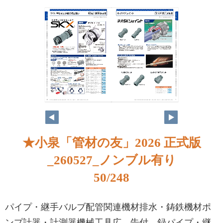
★小泉「管材の友」2026 正式版
_260527_ノンブル有り
50/248
パイプ・継手バルブ配管関連機材排水・鋳鉄機材ポ
ンプ計器・計測器機械工具広 告付 録パイプ・継