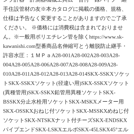
手住設管材の友※本カタログに掲載の価格、規格、
仕様は予告なく変更することがありますのでご了承
ください。 ※価格には消費税は含まれておりませ
ん。※一般用ポリエチレン管を除くhttps://www.sk-
kawanishi.com型番商品名伸縮可とう離脱防止継手・
許容水圧：１ＭＰａA28-001A28-002A28-003A28-
004A28-005A28-006A28-007A28-008A28-009A28-
010A28-011A28-012A28-013A28-014SKX-SSKXソケッ
トSKX-SSKXソケット(径違い用)SKX-SSKXソケット
(異種管用)SKX-SSKX鉛管用異種ソケットSKX-
BSSKX分止水栓用ソケットSKX-MSKXメーター用
SKX-OSSKXおねじ付ソケットSKX-MSSKXめねじ付
ソケットSKX-NTSKXナット付チーズSKX-ENDSKX
パイプエンドSKX-LSKXエルボSKX-45LSKX45°エル