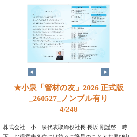
★小泉「管材の友」2026 正式版
_260527_ノンブル有り
4/248
株式会社 小 泉代表取締役社長 長坂 剛謹啓 時
下、お得意先各位には益々ご隆昌のこととお慶び申