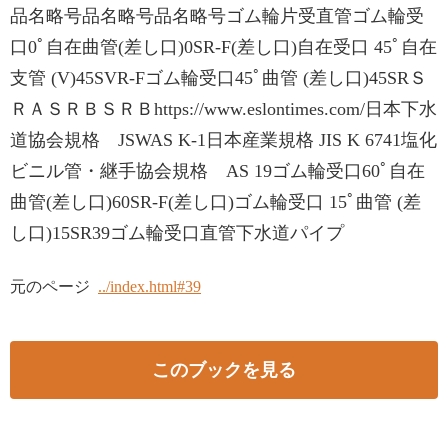
品名略号品名略号品名略号ゴム輪⽚受直管ゴム輪受
⼝0ﾟ⾃在曲管(差し⼝)0SR-F(差し⼝)⾃在受⼝ 45ﾟ⾃在
⽀管 (V)45SVR-Fゴム輪受⼝45ﾟ曲管 (差し⼝)45SRＳ
ＲＡＳＲＢＳＲＢhttps://www.eslontimes.com/⽇本下⽔
道協会規格 JSWAS K-1⽇本産業規格 JIS K 6741塩化
ビニル管・継⼿協会規格 AS 19ゴム輪受⼝60ﾟ⾃在
曲管(差し⼝)60SR-F(差し⼝)ゴム輪受⼝ 15ﾟ曲管 (差
し⼝)15SR39ゴム輪受⼝直管下水道パイプ
元のページ
../index.html#39
このブックを見る