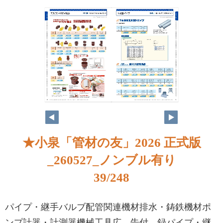
★小泉「管材の友」2026 正式版
_260527_ノンブル有り
39/248
パイプ・継手バルブ配管関連機材排水・鋳鉄機材ポ
ンプ計器・計測器機械工具広 告付 録パイプ・継