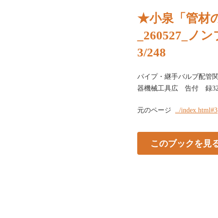
★小泉「管材の
_260527_
3/248
パイプ・継手バルブ配管
器機械工具広 告付 録320
元のページ
../index.html#3
このブックを見